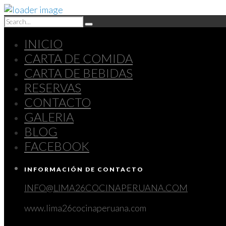
INICIO
CARTA DE COMIDA
CARTA DE BEBIDAS
RESERVAS
CONTACTO
GALERIA
BLOG
FACEBOOK
INFORMACIÓN DE CONTACTO
INFO@LIMA26COCINAPERUANA.COM
www.lima26cocinaperuana.com